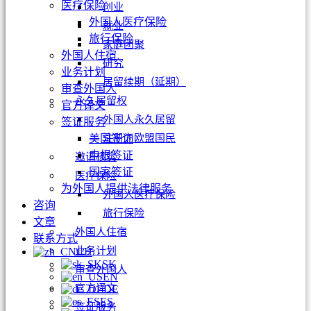
医疗保险
创业
外国人医疗保险
就业
旅行保险
家庭团聚
外国人住宿
研究
业务计划
居留续期（延期）
审查外国人
永久居留权
官方译文
外国人永久居留
签证服务
注册为欧盟国民
美国签证
申根签证
邀请核实
国家签证
医疗保险
为外国人提供法律服务
外国人医疗保险
咨询
旅行保险
文章
外国人住宿
联系方式
业务计划
CH
SK
审查外国人
EN
官方译文
DE
ES
签证服务