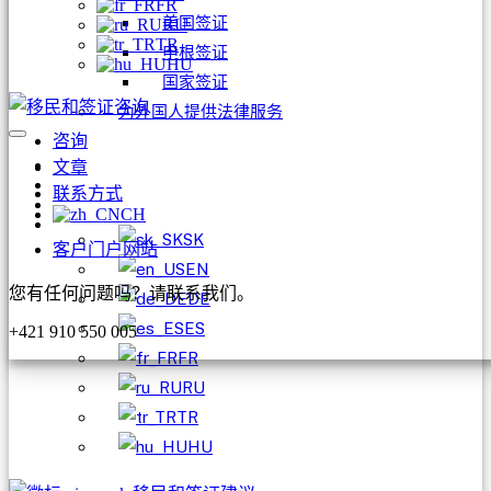
FR
美国签证
RU
TR
申根签证
HU
国家签证
为外国人提供法律服务
咨询
文章
联系方式
CH
SK
客户门户网站
EN
您有任何问题吗？请联系我们。
DE
ES
+421 910 550 005
FR
RU
TR
HU