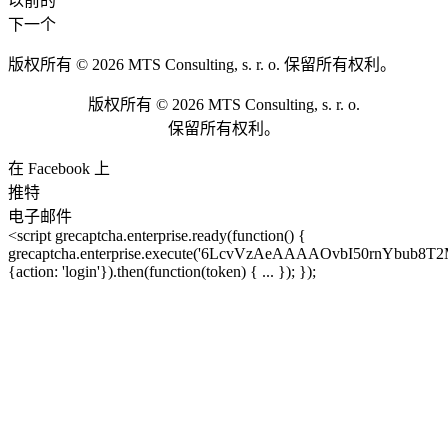
以前的
下一个
版权所有 © 2026 MTS Consulting, s. r. o. 保留所有权利。
版权所有 © 2026 MTS Consulting, s. r. o.
保留所有权利。
在 Facebook 上
推特
电子邮件
<script grecaptcha.enterprise.ready(function() {
grecaptcha.enterprise.execute('6LcvVzAeAAAAOvbI50rnYbub8T
{action: 'login'}).then(function(token) { ... }); });