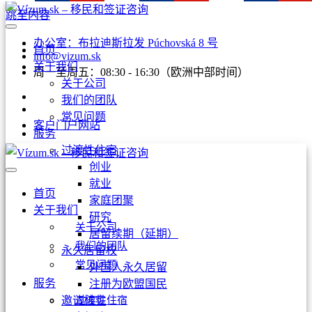
跳至内容
办公室：布拉迪斯拉发 Púchovská 8 号
首页
info@vizum.sk
关于我们
周一至周五：08:30 - 16:30（欧洲中部时间）
关于公司
我们的团队
常见问题
客户门户网站
服务
过渡性住宿
创业
就业
首页
家庭团聚
关于我们
研究
关于公司
居留续期（延期）
我们的团队
永久居留权
常见问题
外国人永久居留
服务
注册为欧盟国民
过渡性住宿
邀请核实