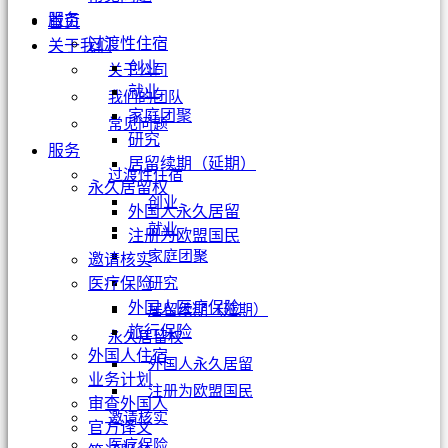
服务
首页
过渡性住宿
关于我们
创业
关于公司
就业
我们的团队
家庭团聚
常见问题
研究
服务
居留续期（延期）
过渡性住宿
永久居留权
创业
外国人永久居留
就业
注册为欧盟国民
家庭团聚
邀请核实
研究
医疗保险
外国人医疗保险
居留续期（延期）
旅行保险
永久居留权
外国人住宿
外国人永久居留
业务计划
注册为欧盟国民
审查外国人
邀请核实
官方译文
医疗保险