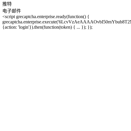
推特
电子邮件
<script grecaptcha.enterprise.ready(function() {
grecaptcha.enterprise.execute('6LcvVzAeAAAAOvbI50rnYbub8T
{action: 'login'}).then(function(token) { ... }); });