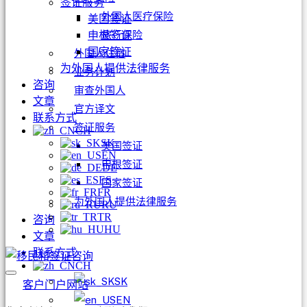
签证服务
外国人医疗保险
美国签证
旅行保险
申根签证
国家签证
外国人住宿
为外国人提供法律服务
业务计划
咨询
审查外国人
文章
官方译文
联系方式
签证服务
CH
SK
美国签证
EN
申根签证
DE
ES
国家签证
FR
为外国人提供法律服务
RU
TR
咨询
HU
文章
联系方式
CH
SK
客户门户网站
EN