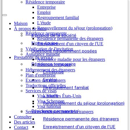
Résidence temporaire
Entreprise
Emploi
Regroupement familial
L'étude
Maison
Renouvellement du séjour (prolongation)
À propos de nous
Résidence permanente
à propos de la société
Résidence permanente des étrangers
Notre équipe
Enregistrement d'un citoyen de l'UE
Vérification de l'invitation
Questions fréquemment posées
Assurance maladie
Prestations de service
Assurance maladie pour les étrangers
Résidence temporaire
Assurance voyage
Hébergement des étrangers
Entreprise
Plan d'entreprise
Emploi
Examen des étrangers
Traductions officielles
Regroupement familial
Services de visas
L'étude
Visa pour les États-Unis
Visa Schengen
Renouvellement du séjour (prolongation)
Visa national
Résidence permanente
Services juridiques pour les étrangers
Consulter
Résidence permanente des étrangers
Des articles
Enregistrement d'un citoyen de l'UE
Contact