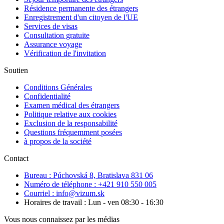
Résidence permanente des étrangers
Enregistrement d'un citoyen de l'UE
Services de visas
Consultation gratuite
Assurance voyage
Vérification de l'invitation
Soutien
Conditions Générales
Confidentialité
Examen médical des étrangers
Politique relative aux cookies
Exclusion de la responsabilité
Questions fréquemment posées
à propos de la société
Contact
Bureau : Púchovská 8, Bratislava 831 06
Numéro de téléphone : +421 910 550 005
Courriel : info@vizum.sk
Horaires de travail : Lun - ven 08:30 - 16:30
Vous nous connaissez par les médias