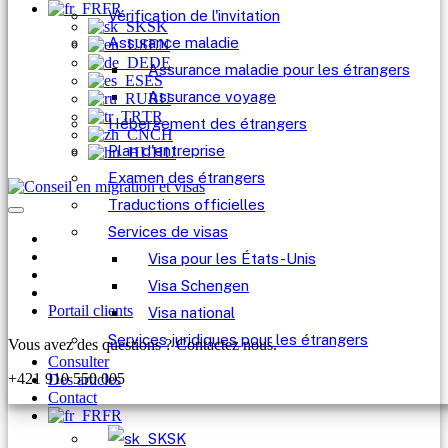
FR
Vérification de l'invitation
SK
Assurance maladie
EN
DE
Assurance maladie pour les étrangers
ES
Assurance voyage
RU
TR
Hébergement des étrangers
CH
Plan d'entreprise
HU
Examen des étrangers
Traductions officielles
Services de visas
Visa pour les États-Unis
Visa Schengen
Portail clients
Visa national
Services juridiques pour les étrangers
Vous avez des questions ? Contactez nous.
Consulter
+421 910 550 005
Des articles
Contact
FR
SK