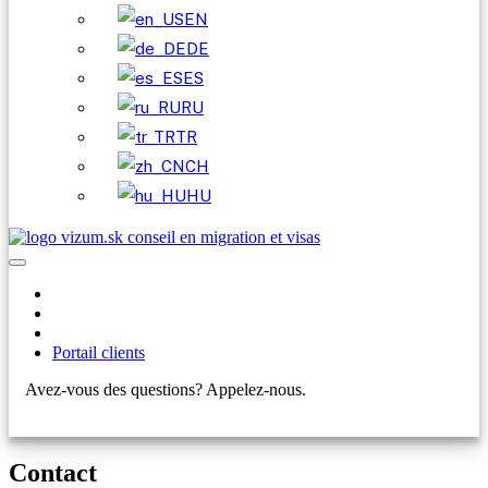
EN
DE
ES
RU
TR
CH
HU
Portail clients
Avez-vous des questions? Appelez-nous.
+421 910 550 005
Contact