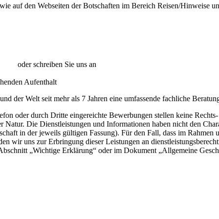
owie auf den Webseiten der Botschaften im Bereich Reisen/Hinweise u
0 005
oder schreiben Sie uns an
info@vizum.sk
und der Welt seit mehr als 7 Jahren eine umfassende fachliche Beratun
efon oder durch Dritte eingereichte Bewerbungen stellen keine Rechts-
er Natur. Die Dienstleistungen und Informationen haben nicht den Cha
haft in der jeweils gültigen Fassung). Für den Fall, dass im Rahmen u
den wir uns zur Erbringung dieser Leistungen an dienstleistungsberech
m Abschnitt „Wichtige Erklärung“ oder im Dokument „Allgemeine Gesch