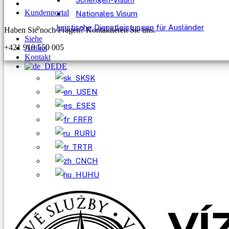
Kundenportal
Nationales Visum
Juristische Dienstleistungen für Ausländer
Haben Sie noch Fragen? Kontaktieren Sie uns.
Siehe
+421 910 550 005
Artikel
Kontakt
DE
SK
EN
ES
FR
RU
TR
CH
HU