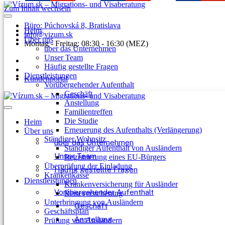
Zum Inhalt wechseln
Büro: Púchovská 8, Bratislava
Heim
info@vizum.sk
Über uns
Montag - Freitag: 08:30 - 16:30 (MEZ)
über das Unternehmen
Unser Team
Häufig gestellte Fragen
Dienstleistungen
Kundenportal
Vorübergehender Aufenthalt
Geschäft
Anstellung
Familientreffen
Die Studie
Heim
Erneuerung des Aufenthalts (Verlängerung)
Über uns
Ständiger Wohnsitz
über das Unternehmen
Ständiger Aufenthalt von Ausländern
Unser Team
Registrierung eines EU-Bürgers
Überprüfung der Einladung
Häufig gestellte Fragen
Krankenkasse
Dienstleistungen
Krankenversicherung für Ausländer
Vorübergehender Aufenthalt
Reiseversicherung
Unterbringung von Ausländern
Geschäft
Geschäftsplan
Anstellung
Prüfung von Ausländern