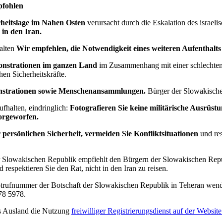
pfohlen
heitslage im Nahen Osten
verursacht durch die Eskalation des israeli
in den Iran.
halten
Wir empfehlen, die Notwendigkeit eines weiteren Aufenthalts
onstrationen im ganzen Land
im Zusammenhang mit einer schlechten
hen Sicherheitskräfte.
nstrationen sowie Menschenansammlungen.
Bürger der Slowakisch
fhalten, eindringlich:
Fotografieren Sie keine militärische Ausrüstu
orgeworfen.
persönlichen Sicherheit, vermeiden Sie Konfliktsituationen
und res
er Slowakischen Republik empfiehlt den Bürgern der Slowakischen Re
d respektieren Sie den Rat, nicht in den Iran zu reisen.
trufnummer der Botschaft der Slowakischen Republik in Teheran wend
78 5978.
ns Ausland die Nutzung
freiwilliger Registrierungsdienst auf der Websit