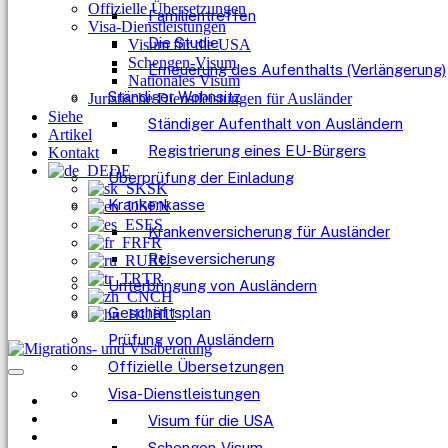
Offizielle Übersetzungen
Familientreffen
Visa-Dienstleistungen
Die Studie
Visum für die USA
Schengen-Visum
Erneuerung des Aufenthalts (Verlängerung)
Nationales Visum
Ständiger Wohnsitz
Juristische Dienstleistungen für Ausländer
Siehe
Ständiger Aufenthalt von Ausländern
Artikel
Registrierung eines EU-Bürgers
Kontakt
DE
Überprüfung der Einladung
SK
Krankenkasse
EN
ES
Krankenversicherung für Ausländer
FR
Reiseversicherung
RU
TR
Unterbringung von Ausländern
CH
Geschäftsplan
HU
Prüfung von Ausländern
Offizielle Übersetzungen
Visa-Dienstleistungen
Visum für die USA
Schengen-Visum