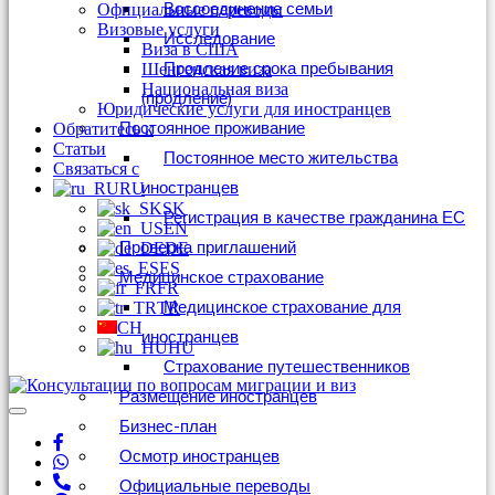
Воссоединение семьи
Официальные переводы
Визовые услуги
Исследование
Виза в США
Продление срока пребывания
Шенгенская виза
Национальная виза
(продление)
Юридические услуги для иностранцев
Постоянное проживание
Обратитесь к
Статьи
Постоянное место жительства
Связаться с
иностранцев
RU
SK
Регистрация в качестве гражданина ЕС
EN
Проверка приглашений
DE
ES
Медицинское страхование
FR
Медицинское страхование для
TR
CH
иностранцев
HU
Страхование путешественников
Размещение иностранцев
Бизнес-план
Осмотр иностранцев
Официальные переводы