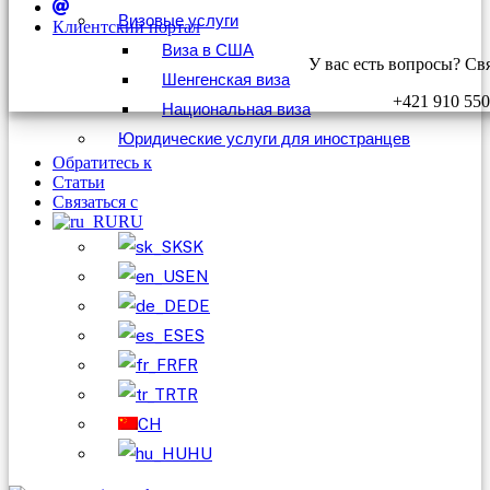
Визовые услуги
Клиентский портал
Виза в США
У вас есть вопросы? Св
Шенгенская виза
+421 910 550
Национальная виза
Юридические услуги для иностранцев
Обратитесь к
Статьи
Связаться с
RU
SK
EN
DE
ES
FR
TR
CH
HU