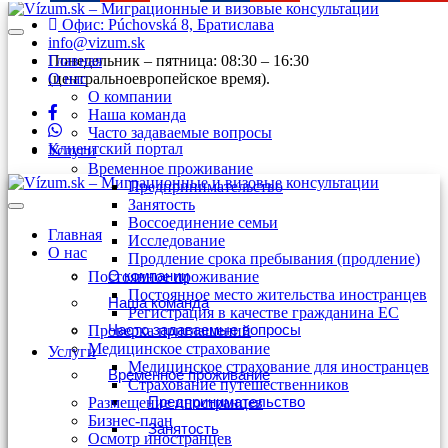
Перейти
Офис: Púchovská 8, Братислава
к
info@vizum.sk
содержимому
Понедельник – пятница: 08:30 – 16:30
Главная
(центральноевропейское время).
О нас
О компании
Наша команда
Часто задаваемые вопросы
Клиентский портал
Услуги
Временное проживание
Предпринимательство
Занятость
Воссоединение семьи
Главная
Исследование
О нас
Продление срока пребывания (продление)
О компании
Постоянное проживание
Постоянное место жительства иностранцев
Наша команда
Регистрация в качестве гражданина ЕС
Часто задаваемые вопросы
Проверка приглашений
Медицинское страхование
Услуги
Медицинское страхование для иностранцев
Временное проживание
Страхование путешественников
Предпринимательство
Размещение иностранцев
Бизнес-план
Занятость
Осмотр иностранцев