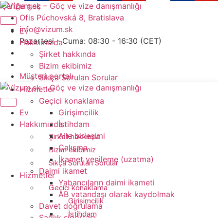
İçeriğe geç
Ofis Púchovská 8, Bratislava
info@vizum.sk
Ev
Pazartesi - Cuma: 08:30 - 16:30 (CET)
Hakkımızda
Şirket hakkında
Bizim ekibimiz
Müşteri portalı
Sıkça Sorulan Sorular
Hizmetler
Geçici konaklama
Ev
Girişimcilik
Hakkımızda
İstihdam
Aile birleşimi
Şirket hakkında
Çalışma
Bizim ekibimiz
İkamet yenileme (uzatma)
Sıkça Sorulan Sorular
Daimi ikamet
Hizmetler
Yabancıların daimi ikameti
Geçici konaklama
AB vatandaşı olarak kaydolmak
Girişimcilik
Davet doğrulama
İstihdam
Sağlık sigortası