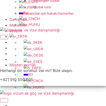
Schengen vizesi
ES
FR
Ulusal vize
RU
Yabancılar için hukuki hizmetler
CH
Danışmak
HU
Makaleler
İletişim
TR
SK
EN
DE
ES
Müşteri portalı
FR
Herhangi bir sorunuz var mı? Bize ulaşın.
RU
+421 910 550 005
CH
HU