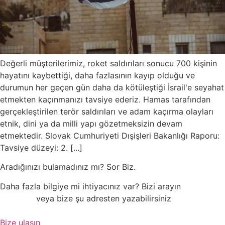
Değerli müşterilerimiz, roket saldırıları sonucu 700 kişinin
hayatını kaybettiği, daha fazlasının kayıp olduğu ve
durumun her geçen gün daha da kötüleştiği İsrail'e seyahat
etmekten kaçınmanızı tavsiye ederiz. Hamas tarafından
gerçekleştirilen terör saldırıları ve adam kaçırma olayları
etnik, dini ya da milli yapı gözetmeksizin devam
etmektedir. Slovak Cumhuriyeti Dışişleri Bakanlığı Raporu:
Tavsiye düzeyi: 2. [...]
Aradığınızı bulamadınız mı?
Sor
Biz.
Daha fazla bilgiye mi ihtiyacınız var? Bizi arayın
+421 910
550 005
veya bize şu adresten yazabilirsiniz
info@vizum.sk
Bize ulaşın