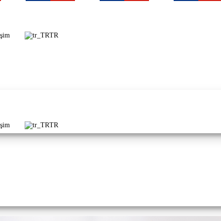
işim
TR
işim
TR