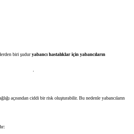
lerden biri şudur
yabancı hastalıklar için yabancıların
t Sağlığı Kliniği
.
ğlığı açısından ciddi bir risk oluşturabilir. Bu nedenle yabancıların
ır: