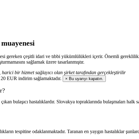
n muayenesi
 gereken çeşitli idari ve tıbbi yükümlülükleri içerir. Önemli gereklilik
uşturmamasını sağlamak üzere tasarlanmıştır.
arici bir hizmet sağlayıcı olan şirket tarafından gerçekleştirilir
Seyaha
na 20 EUR indirim sağlamaktadır.
×
Bu uyarıyı kapatın.
r?
çıkan bulaşıcı hastalıklardır. Slovakya topraklarında bulaşmaları halk sa
lıkların tespitine odaklanmaktadır. Taranan en yaygın hastalıklar şunlard