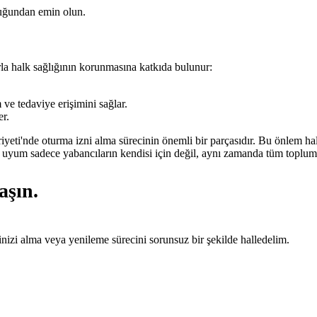
duğundan emin olun.
rla halk sağlığının korunmasına katkıda bulunur:
ve tedaviye erişimini sağlar.
er.
yeti'nde oturma izni alma sürecinin önemli bir parçasıdır. Bu önlem h
ne uyum sadece yabancıların kendisi için değil, aynı zamanda tüm toplum
aşın.
inizi alma veya yenileme sürecini sorunsuz bir şekilde halledelim.