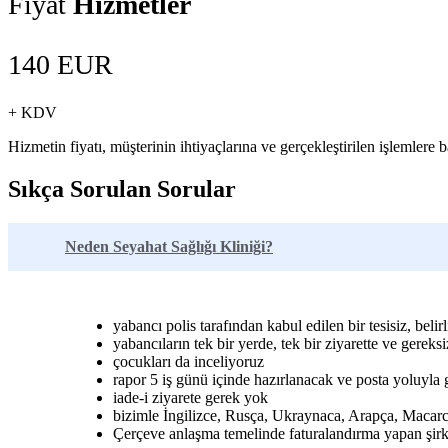
Fiyat
Hizmetler
140 EUR
+ KDV
Hizmetin fiyatı, müşterinin ihtiyaçlarına ve gerçekleştirilen işlemlere ba
Sıkça Sorulan Sorular
Neden Seyahat Sağlığı Kliniği?
yabancı polis tarafından kabul edilen bir tesisiz, belirl
yabancıların tek bir yerde, tek bir ziyarette ve ger
çocukları da inceliyoruz
rapor 5 iş günü içinde hazırlanacak ve posta yoluyl
iade-i ziyarete gerek yok
bizimle İngilizce, Rusça, Ukraynaca, Arapça, Macarca
Çerçeve anlaşma temelinde faturalandırma yapan şirke