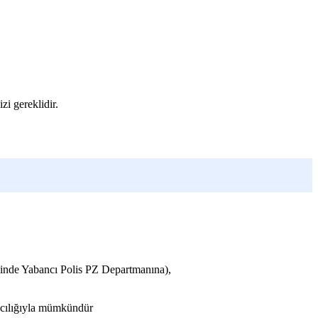
zi gereklidir.
elinde Yabancı Polis PZ Departmanına),
racılığıyla mümkündür