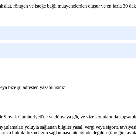
silat, röntgen ve isteğe bağlı muayenelerden oluşur ve en fazla 30 dak
eya bize şu adresten yazabilirsiniz
info@vizum.sk
edir Slovak Cumhuriyeti'ne ve dünyaya göç ve vize konularında kapsamlı
gulamaları yoluyla sağlanan bilgiler yasal, vergi veya sigorta tavsiyes
uyarınca hukuki hizmetlerin sağlanması niteliğinde değildir (örneğin, a