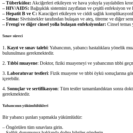
– Tüberküloz:
Akciğerleri etkileyen ve hava yoluyla yayılabilen kronik
– HIV/AIDS:
Bağışıklık sistemini zayıflatan ve çeşitli enfeksiyon ve ha
– Hepatit B ve C:
Karaciğeri etkileyen ve ciddi sağlık komplikasyonla
– Sıtma:
Sivrisinekler tarafından bulaşan ve ateş, titreme ve diğer se
– Frengi ve diğer cinsel yolla bulaşan enfeksiyonlar:
Cinsel temas y
Sınav süreci
1.
Kayıt ve sınav talebi
: Yabancının, yabancı hastalıklara yönelik mua
bulunulması gerekmektedir.
2.
Tıbbi muayene
: Doktor, fiziki muayeneyi ve yabancının tıbbi geç
3.
Laboratuvar testleri
: Fizik muayene ve tıbbi öykü sonuçlarına göre 
içerebilir.
4.
Sonuçlar ve sertifikasyon
: Tüm testler tamamlandıktan sonra dokto
gerekmektedir.
Yabancının yükümlülükleri
Bir yabancı şunları yapmakla yükümlüdür:
– Öngörülen tüm sınavlara girin.
– Sağlık durumunuz hakkında doğru bilgiler gönderin.