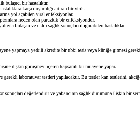
 bulaşıcı bir hastalıktır.
stalıklara karşı duyarlılığı artıran bir virüs.
rına yol açabilen viral enfeksiyonlar.
mptomlara neden olan parazitik bir enfeksiyondur.
oluyla bulaşan ve ciddi sağlık sonuçları doğurabilen hastalıklar.
yene yapmaya yetkili akredite bir tıbbi tesis veya kliniğe gitmesi gerek
mişine ilişkin görüşmeyi içeren kapsamlı bir muayene yapar.
gerekli laboratuvar testleri yapılacaktır. Bu testler kan testlerini, akciğ
r sonuçları değerlendirir ve yabancının sağlık durumuna ilişkin bir serti