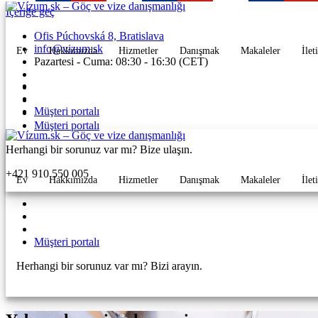
İçeriğe geç
Ofis Púchovská 8, Bratislava
info@vizum.sk
Ev
Hakkımızda
Hizmetler
Danışmak
Makaleler
İlet
Pazartesi - Cuma: 08:30 - 16:30 (CET)
Müşteri portalı
Müşteri portalı
Herhangi bir sorunuz var mı? Bize ulaşın.
+421 910 550 005
Ev
Hakkımızda
Hizmetler
Danışmak
Makaleler
İlet
Müşteri portalı
Herhangi bir sorunuz var mı? Bizi arayın.
+421 910 550 005