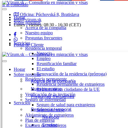
Ir al contenido
Oficina: Púchovská 8, Bratislava
Hogar
info@vizum.sk
Sobre nosotros
Lunes - viernes: 08:30 - 16:30 (CET)
Acerca de la compañía
Nuestro equipo
Preguntas frecuentes
Servicios
Portal de Cliente
Residencia temporal
Negocio
Empleo
Reunificación familiar
El estudio
Hogar
Renovación de la residencia (prórroga)
Sobre nosotros
Residencia permanente
Acerca de la compañía
Residencia permanente de extranjeros
Nuestro equipo
Registro de un ciudadano de la UE
Verificación de la invitación
Preguntas frecuentes
Seguro de enfermedad
Servicios
Seguro de salud para extranjeros
Residencia temporal
Seguro de viaje
Alojamiento de extranjeros
Negocio
Plan de empresa
Empleo
Examen de extranjeros