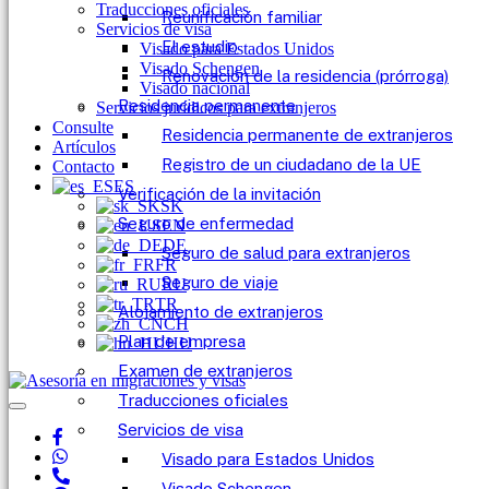
Traducciones oficiales
Reunificación familiar
Servicios de visa
El estudio
Visado para Estados Unidos
Visado Schengen
Renovación de la residencia (prórroga)
Visado nacional
Residencia permanente
Servicios jurídicos para extranjeros
Consulte
Residencia permanente de extranjeros
Artículos
Registro de un ciudadano de la UE
Contacto
ES
Verificación de la invitación
SK
Seguro de enfermedad
EN
DE
Seguro de salud para extranjeros
FR
Seguro de viaje
RU
TR
Alojamiento de extranjeros
CH
Plan de empresa
HU
Examen de extranjeros
Traducciones oficiales
Servicios de visa
Visado para Estados Unidos
Visado Schengen