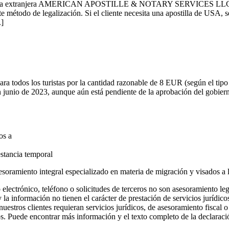
empresa extranjera AMERICAN APOSTILLE & NOTARY SERVICES LLC, ofrec
e método de legalización. Si el cliente necesita una apostilla de USA, 
.]
ara todos los turistas por la cantidad razonable de 8 EUR (según el tip
n junio de 2023, aunque aún está pendiente de la aprobación del gobier
os a
info@vizum.sk
soramiento integral especializado en materia de migración y visados a 
 electrónico, teléfono o solicitudes de terceros no son asesoramiento le
y la información no tienen el carácter de prestación de servicios jurídi
stros clientes requieran servicios jurídicos, de asesoramiento fiscal o
os.
Puede encontrar más información y el texto completo de la declaraci