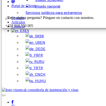
Portal de Cliente
Visado nacional
Servicios jurídicos para extranjeros
¿Tiene alguna pregunta? Póngase en contacto con nosotros.
Consulte
Artículos
+421 910 550 005
Contacto
ES
SK
EN
DE
FR
RU
TR
CH
HU