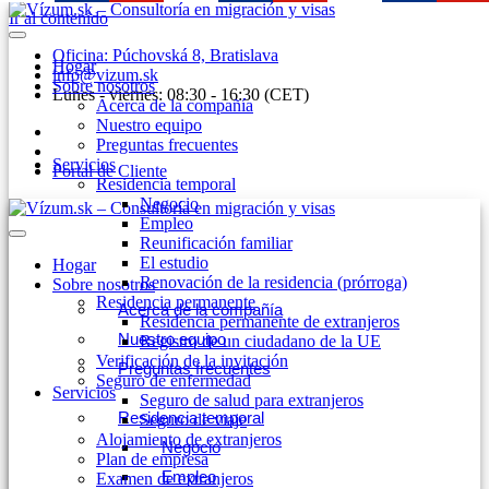
Ir al contenido
Oficina: Púchovská 8, Bratislava
Hogar
info@vizum.sk
Sobre nosotros
Lunes - viernes: 08:30 - 16:30 (CET)
Acerca de la compañía
Nuestro equipo
Preguntas frecuentes
Servicios
Portal de Cliente
Residencia temporal
Negocio
Empleo
Reunificación familiar
El estudio
Hogar
Renovación de la residencia (prórroga)
Sobre nosotros
Residencia permanente
Acerca de la compañía
Residencia permanente de extranjeros
Nuestro equipo
Registro de un ciudadano de la UE
Verificación de la invitación
Preguntas frecuentes
Seguro de enfermedad
Servicios
Seguro de salud para extranjeros
Residencia temporal
Seguro de viaje
Alojamiento de extranjeros
Negocio
Plan de empresa
Empleo
Examen de extranjeros