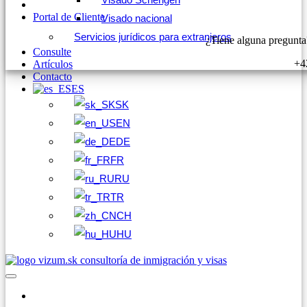
Portal de Cliente
Visado nacional
Servicios jurídicos para extranjeros
¿Tiene alguna pregunta
Consulte
+4
Artículos
Contacto
ES
SK
EN
DE
FR
RU
TR
CH
HU