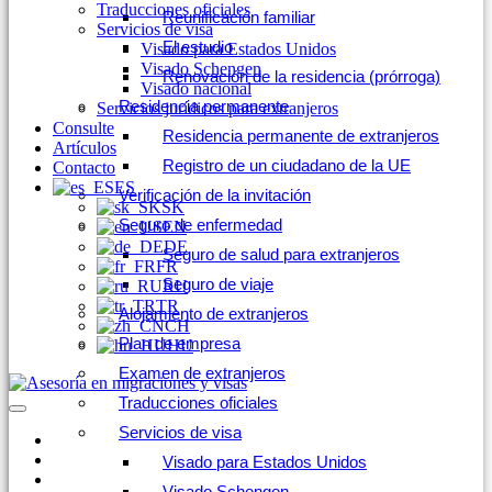
Traducciones oficiales
Reunificación familiar
Servicios de visa
El estudio
Visado para Estados Unidos
Visado Schengen
Renovación de la residencia (prórroga)
Visado nacional
Residencia permanente
Servicios jurídicos para extranjeros
Consulte
Residencia permanente de extranjeros
Artículos
Registro de un ciudadano de la UE
Contacto
ES
Verificación de la invitación
SK
Seguro de enfermedad
EN
DE
Seguro de salud para extranjeros
FR
Seguro de viaje
RU
TR
Alojamiento de extranjeros
CH
Plan de empresa
HU
Examen de extranjeros
Traducciones oficiales
Servicios de visa
Visado para Estados Unidos
Visado Schengen