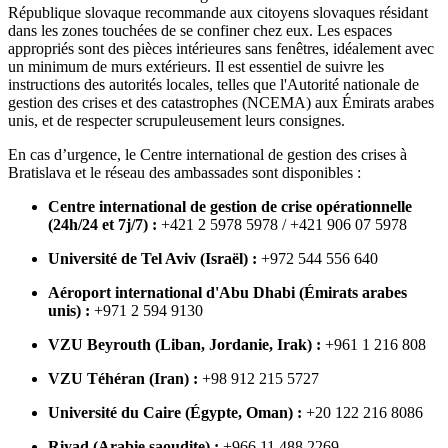
République slovaque recommande aux citoyens slovaques résidant
dans les zones touchées de se confiner chez eux. Les espaces
appropriés sont des pièces intérieures sans fenêtres, idéalement avec
un minimum de murs extérieurs. Il est essentiel de suivre les
instructions des autorités locales, telles que l'Autorité nationale de
gestion des crises et des catastrophes (NCEMA) aux Émirats arabes
unis, et de respecter scrupuleusement leurs consignes.
En cas d’urgence, le Centre international de gestion des crises à
Bratislava et le réseau des ambassades sont disponibles :
Centre international de gestion de crise opérationnelle
(24h/24 et 7j/7) :
+421 2 5978 5978 / +421 906 07 5978
Université de Tel Aviv (Israël) :
+972 544 556 640
Aéroport international d'Abu Dhabi (Émirats arabes
unis) :
+971 2 594 9130
VZU Beyrouth (Liban, Jordanie, Irak) :
+961 1 216 808
VZU Téhéran (Iran) :
+98 912 215 5727
Université du Caire (Égypte, Oman) :
+20 122 216 8086
Riyad (Arabie saoudite) :
+966 11 488 2269