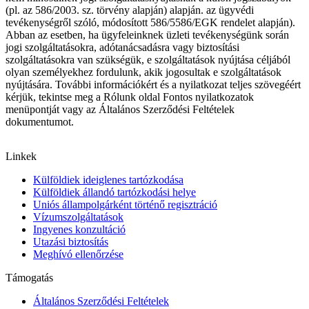
(pl. az 586/2003. sz. törvény alapján) alapján. az ügyvédi
tevékenységről szóló, módosított 586/5586/EGK rendelet alapján).
Abban az esetben, ha ügyfeleinknek üzleti tevékenységünk során
jogi szolgáltatásokra, adótanácsadásra vagy biztosítási
szolgáltatásokra van szükségük, e szolgáltatások nyújtása céljából
olyan személyekhez fordulunk, akik jogosultak e szolgáltatások
nyújtására.
További információkért és a nyilatkozat teljes szövegéért
kérjük, tekintse meg a Rólunk oldal Fontos nyilatkozatok
menüpontját vagy az Általános Szerződési Feltételek
dokumentumot.
Linkek
Külföldiek ideiglenes tartózkodása
Külföldiek állandó tartózkodási helye
Uniós állampolgárként történő regisztráció
Vízumszolgáltatások
Ingyenes konzultáció
Utazási biztosítás
Meghívó ellenőrzése
Támogatás
Általános Szerződési Feltételek