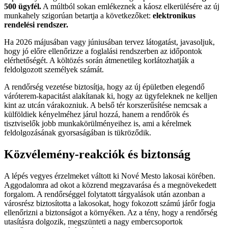
500 ügyfél.
A múltból sokan emlékeznek a káosz elkerülésére az új
munkahely szigorúan betartja a következőket:
elektronikus
rendelési rendszer.
Ha 2026 májusában vagy júniusában tervez látogatást, javasoljuk,
hogy jó előre ellenőrizze a foglalási rendszerben az időpontok
elérhetőségét. A költözés során átmenetileg korlátozhatják a
feldolgozott személyek számát.
A rendőrség vezetése biztosítja, hogy az új épületben elegendő
váróterem-kapacitást alakítanak ki, hogy az ügyfeleknek ne kelljen
kint az utcán várakozniuk. A belső tér korszerűsítése nemcsak a
külföldiek kényelméhez járul hozzá, hanem a rendőrök és
tisztviselők jobb munkakörülményeihez is, ami a kérelmek
feldolgozásának gyorsaságában is tükröződik.
Közvélemény-reakciók és biztonság
A lépés vegyes érzelmeket váltott ki Nové Mesto lakosai körében.
Aggodalomra ad okot a közrend megzavarása és a megnövekedett
forgalom. A rendőrséggel folytatott tárgyalások után azonban a
városrész biztosította a lakosokat, hogy fokozott számú járőr fogja
ellenőrizni a biztonságot a környéken. Az a tény, hogy a rendőrség
utasításra dolgozik, megszünteti a nagy embercsoportok