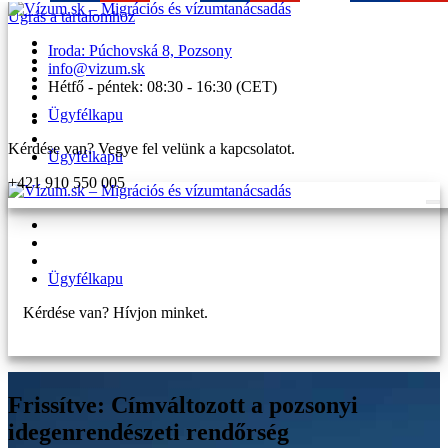
Ugrás a tartalomhoz
Iroda: Púchovská 8, Pozsony
info@vizum.sk
Hétfő - péntek: 08:30 - 16:30 (CET)
Ügyfélkapu
Kérdése van? Vegye fel velünk a kapcsolatot.
Ügyfélkapu
+421 910 550 005
Ügyfélkapu
Kérdése van? Hívjon minket.
+421 910 550 005
Frissítve: Címváltozott a pozsonyi
idegenrendészeti rendőrség