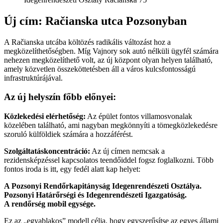
Új cím: Račianska utca Pozsonyban
A Račianska utcába költözés radikális változást hoz a
megközelíthetőségben. Míg Vajnory sok autó nélküli ügyfél számára
nehezen megközelíthető volt, az új központ olyan helyen található,
amely közvetlen összeköttetésben áll a város kulcsfontosságú
infrastruktúrájával.
Az új helyszín főbb előnyei:
Közlekedési elérhetőség:
Az épület fontos villamosvonalak
közelében található, ami nagyban megkönnyíti a tömegközlekedésre
szoruló külföldiek számára a hozzáférést.
Szolgáltatáskoncentráció:
Az új címen nemcsak a
rezidensképzéssel kapcsolatos teendőiddel fogsz foglalkozni. Több
fontos iroda is itt, egy fedél alatt kap helyet:
A Pozsonyi Rendőrkapitányság Idegenrendészeti Osztálya.
Pozsonyi Határőrségi és Idegenrendészeti Igazgatóság.
A rendőrség mobil egysége.
Ez az „egyablakos” modell célja, hogy egyszerűsítse az egyes állami