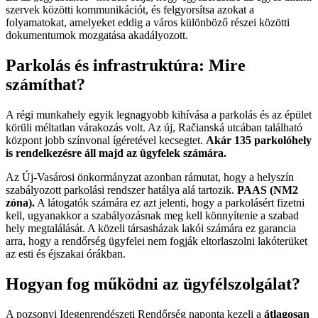
szervek közötti kommunikációt, és felgyorsítsa azokat a
folyamatokat, amelyeket eddig a város különböző részei közötti
dokumentumok mozgatása akadályozott.
Parkolás és infrastruktúra: Mire
számíthat?
A régi munkahely egyik legnagyobb kihívása a parkolás és az épület
körüli méltatlan várakozás volt. Az új, Račianská utcában található
központ jobb színvonal ígéretével kecsegtet.
Akár 135 parkolóhely
is rendelkezésre áll majd az ügyfelek számára.
Az Új-Vasárosi önkormányzat azonban rámutat, hogy a helyszín
szabályozott parkolási rendszer hatálya alá tartozik.
PAAS (NM2
zóna).
A látogatók számára ez azt jelenti, hogy a parkolásért fizetni
kell, ugyanakkor a szabályozásnak meg kell könnyítenie a szabad
hely megtalálását. A közeli társasházak lakói számára ez garancia
arra, hogy a rendőrség ügyfelei nem fogják eltorlaszolni lakóterüket
az esti és éjszakai órákban.
Hogyan fog működni az ügyfélszolgálat?
A pozsonyi Idegenrendészeti Rendőrség naponta kezeli a
átlagosan