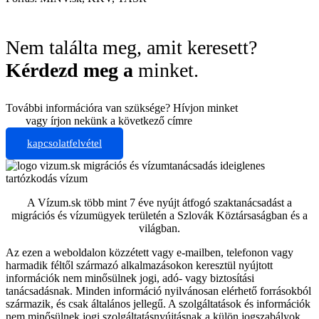
Nem találta meg, amit keresett?
Kérdezd meg a
minket.
További információra van szüksége? Hívjon minket
+421 910 550
005
vagy írjon nekünk a következő címre
info@vizum.sk
kapcsolatfelvétel
A Vízum.sk több mint 7 éve nyújt átfogó szaktanácsadást a
migrációs és vízumügyek területén a Szlovák Köztársaságban és a
világban.
Az ezen a weboldalon közzétett vagy e-mailben, telefonon vagy
harmadik féltől származó alkalmazásokon keresztül nyújtott
információk nem minősülnek jogi, adó- vagy biztosítási
tanácsadásnak. Minden információ nyilvánosan elérhető forrásokból
származik, és csak általános jellegű. A szolgáltatások és információk
nem minősülnek jogi szolgáltatásnyújtásnak a külön jogszabályok