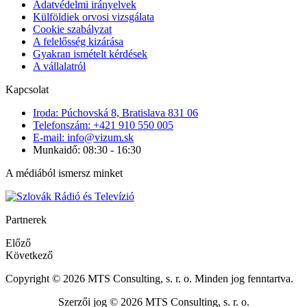
Adatvédelmi irányelvek
Külföldiek orvosi vizsgálata
Cookie szabályzat
A felelősség kizárása
Gyakran ismételt kérdések
A vállalatról
Kapcsolat
Iroda: Púchovská 8, Bratislava 831 06
Telefonszám: +421 910 550 005
E-mail: info@vizum.sk
Munkaidő: 08:30 - 16:30
A médiából ismersz minket
Partnerek
Előző
Következő
Copyright © 2026 MTS Consulting, s. r. o. Minden jog fenntartva.
Szerzői jog © 2026 MTS Consulting, s. r. o.