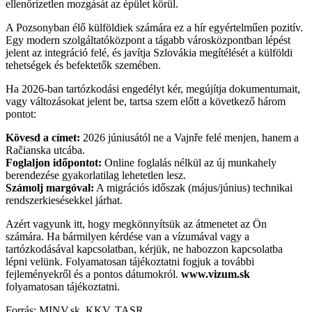
ellenőrizetlen mozgását az épület körül.
A Pozsonyban élő külföldiek számára ez a hír egyértelműen pozitív.
Egy modern szolgáltatóközpont a tágabb városközpontban lépést
jelent az integráció felé, és javítja Szlovákia megítélését a külföldi
tehetségek és befektetők szemében.
Ha 2026-ban tartózkodási engedélyt kér, megújítja dokumentumait,
vagy változásokat jelent be, tartsa szem előtt a következő három
pontot:
Kövesd a címet:
2026 júniusától ne a Vajnře felé menjen, hanem a
Račianska utcába.
Foglaljon időpontot:
Online foglalás nélkül az új munkahely
berendezése gyakorlatilag lehetetlen lesz.
Számolj margóval:
A migrációs időszak (május/június) technikai
rendszerkiesésekkel járhat.
Azért vagyunk itt, hogy megkönnyítsük az átmenetet az Ön
számára. Ha bármilyen kérdése van a vízumával vagy a
tartózkodásával kapcsolatban, kérjük, ne habozzon kapcsolatba
lépni velünk. Folyamatosan tájékoztatni fogjuk a további
fejleményekről és a pontos dátumokról.
www.vizum.sk
folyamatosan tájékoztatni.
Forrás: MINV.sk, KKV, TASR