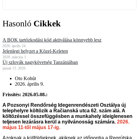
Hasonló
Cikkek
A BOK tartózkodási kód aktiválása könnyebb lesz
2026. április 24.
Jelenlegi helyzet a Közel-Keleten
2026. március 1.
Új szlovák nagykövetség Tanzániában
január 15. 2026
Oto Kohút
2026. április 9.
Frissítés: 2026.05.08.:
A Pozsonyi Rendőrség Idegenrendészeti Osztálya új
telephelyre költözik a Račianská utca 62. szám alá. A
költözéssel összefüggésben a munkahely ideiglenesen
teljesen lezárásra kerül a nyilvánosság számára.
2026.
május 11-től május 17-ig.
Azoknak a külföldieknek, akiknek az időpontja a Regrútska