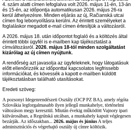
4. szám alatti címen lefoglalva volt 2026. május 11-én, 13-án
és 15-én, az időpontja automatikusan 2026. május 26-ra
kerül áthelyezésre. Minden eljárás az új, Račianská utcai
címen fog lebonyolításra kerülni. Az érintett személyeket a
foglaláskor megadott e-mail címen értesítjük a változásról.
A 2026. május 18. után időpontot foglaló és a költözés által
érintett többi ügyfél is e-mailben kap tájékoztatást a
címváltozásról.
2026. május 18-tól minden szolgáltatást
kizárólag az új címen nyújtunk.
A rendőrség azt javasolja az ügyfeleknek, hogy látogatásuk
előtt ellenőrizzék az időponttal kapcsolatos legfrissebb
információkat, és kövessék a kapott e-mailben küldött
tájékoztatásban található utasításokat.
Eredeti szöveg:
A pozsonyi Idegenrendészeti Osztály (OCP PZ BA), amely régóta
Szlovákia legforgalmasabb ilyen jellegű munkahelye, történelmi
változáson megy keresztül. Miután évekig működött Vajnory ipari
külvárosában, a Regrútská utcában, a munkahely kapuit véglegesen
bezárják. Az időszakban...
2026. május és június
A teljes
adminisztrációs és végrehajtó osztály új címre költözik.