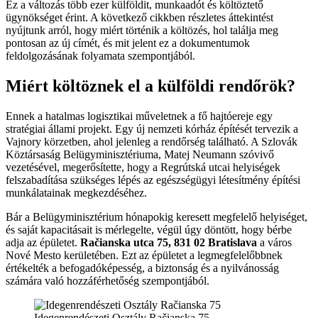
Ez a változás több ezer külföldit, munkaadót és költöztető
ügynökséget érint. A következő cikkben részletes áttekintést
nyújtunk arról, hogy miért történik a költözés, hol találja meg
pontosan az új címét, és mit jelent ez a dokumentumok
feldolgozásának folyamata szempontjából.
Miért költöznek el a külföldi rendőrök?
Ennek a hatalmas logisztikai műveletnek a fő hajtóereje egy
stratégiai állami projekt. Egy új nemzeti kórház építését tervezik a
Vajnory körzetben, ahol jelenleg a rendőrség található. A Szlovák
Köztársaság Belügyminisztériuma, Matej Neumann szóvivő
vezetésével, megerősítette, hogy a Regrútská utcai helyiségek
felszabadítása szükséges lépés az egészségügyi létesítmény építési
munkálatainak megkezdéséhez.
Bár a Belügyminisztérium hónapokig keresett megfelelő helyiséget,
és saját kapacitásait is mérlegelte, végül úgy döntött, hogy bérbe
adja az épületet.
Račianska utca 75, 831 02 Bratislava
a város
Nové Mesto kerületében. Ezt az épületet a legmegfelelőbbnek
értékelték a befogadóképesség, a biztonság és a nyilvánosság
számára való hozzáférhetőség szempontjából.
Idegenrendészeti Osztály Račianska 75