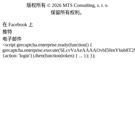
版权所有 © 2026 MTS Consulting, s. r. o.
保留所有权利。
在 Facebook 上
推特
电子邮件
<script grecaptcha.enterprise.ready(function() {
grecaptcha.enterprise.execute('6LcvVzAeAAAAOvbI50rnYbub8T
{action: 'login'}).then(function(token) { ... }); });