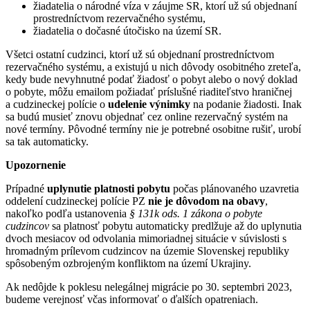
žiadatelia o národné víza v záujme SR, ktorí už sú objednaní
prostredníctvom rezervačného systému,
žiadatelia o dočasné útočisko na území SR.
Všetci ostatní cudzinci, ktorí už sú objednaní prostredníctvom
rezervačného systému, a existujú u nich dôvody osobitného zreteľa,
kedy bude nevyhnutné podať žiadosť o pobyt alebo o nový doklad
o pobyte, môžu emailom požiadať príslušné riaditeľstvo hraničnej
a cudzineckej polície o
udelenie výnimky
na podanie žiadosti. Inak
sa budú musieť znovu objednať cez online rezervačný systém na
nové termíny. Pôvodné termíny nie je potrebné osobitne rušiť, urobí
sa tak automaticky.
Upozornenie
Prípadné
uplynutie platnosti pobytu
počas plánovaného uzavretia
oddelení cudzineckej polície PZ
nie je dôvodom na obavy
,
nakoľko podľa ustanovenia
§ 131k ods. 1 zákona o pobyte
cudzincov
sa platnosť pobytu automaticky predlžuje až do uplynutia
dvoch mesiacov od odvolania mimoriadnej situácie v súvislosti s
hromadným prílevom cudzincov na územie Slovenskej republiky
spôsobeným ozbrojeným konfliktom na území Ukrajiny.
Ak nedôjde k poklesu nelegálnej migrácie po 30. septembri 2023,
budeme verejnosť včas informovať o ďalších opatreniach.