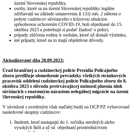
území Slovenskej republiky,
osoby, ktoré sa na území Slovenskej republiky legálne
zdržiavajú na základe ustanovenia
§ 131j ods. 2 zákona o
pobyte cudzincov
súvisiaceho s krízovou situáciou
spôsobenou ochorením COVID-19, boli objednané do 15.
októbra 2023 a potrebujú si podať žiadosť o pobyt,
prípady zlúčenia rodiny k osobám, ktoré už dostali výnimku,
iné prípady, ktoré na to majú objektívne dôvody.
Aktualizované dňa 28.09.2023:
Úrad hraničnej a cudzineckej polície Prezídia Policajného
zboru predlžuje obmedzenie prevádzky všetkých stránkových
pracovísk oddelení cudzineckej polície Policajného zboru do 8.
októbra 2023 z dôvodu pretrvávajúcej nutnosti plnenia úloh
súvisiacich s enormným nárastom nelegálnej migrácie na území
Slovenskej republiky.
V súvislosti s uvedeným však naďalej budú na OCP PZ vybavované
nasledovné skupiny cudzincov:
študenti, ktorí nastupujú do 1. ročníka stredných alebo
vysokých škôl a už sú objednaní prostredníctvom