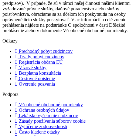
predpisov). V prípade, že sú v rámci našej činnosti našimi klientmi
vyžadované právne služby, daňové poradenstvo alebo služby
poisťovníctva, obraciame sa za účelom ich poskytnutia na osoby
oprávnené tieto služby poskytovať.
Viac informácií a celé znenie
prehlásenia nájdete na podstránke O spoločnosti v časti Dôležité
prehlásenie alebo v dokumente Všeobecné obchodné podmienky.
Odkazy
Prechodný pobyt cudzincov
Trvalý pobyt cudzincov
Registrácia občana EÚ
Vízové služby
Bezplatná konzultácia
Cestovné poistenie
Overenie pozvania
Podpora
Všeobecné obchodné podmienky
Ochrana osobných údajov
Lekárske vyšetrenie cudzincov
Zásady používania súborov cookie
Vylúčenie zodpovednosti
Často kladené otázky