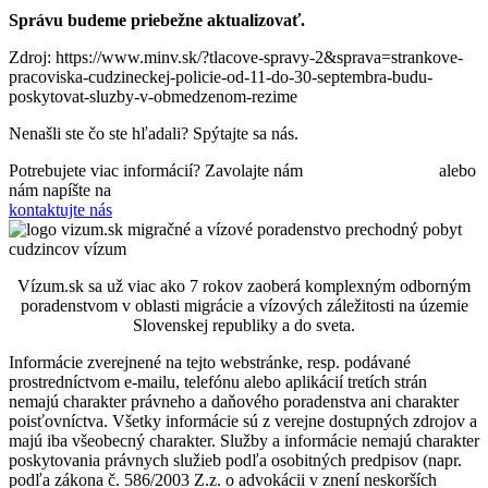
Správu budeme priebežne aktualizovať.
Zdroj: https://www.minv.sk/?tlacove-spravy-2&sprava=strankove-
pracoviska-cudzineckej-policie-od-11-do-30-septembra-budu-
poskytovat-sluzby-v-obmedzenom-rezime
Nenašli ste čo ste hľadali?
Spýtajte
sa nás.
Potrebujete viac informácií? Zavolajte nám
+421 910 550 005
alebo
nám napíšte na
info@vizum.sk
kontaktujte nás
Vízum.sk sa už viac ako 7 rokov zaoberá komplexným odborným
poradenstvom v oblasti migrácie a vízových záležitosti na územie
Slovenskej republiky a do sveta.
Informácie zverejnené na tejto webstránke, resp. podávané
prostredníctvom e-mailu, telefónu alebo aplikácií tretích strán
nemajú charakter právneho a daňového poradenstva ani charakter
poisťovníctva. Všetky informácie sú z verejne dostupných zdrojov a
majú iba všeobecný charakter. Služby a informácie nemajú charakter
poskytovania právnych služieb podľa osobitných predpisov (napr.
podľa zákona č. 586/2003 Z.z. o advokácii v znení neskorších