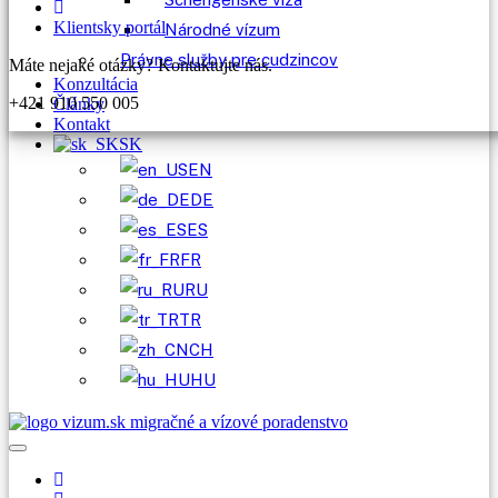
Klientsky portál
Národné vízum
Právne služby pre cudzincov
Máte nejaké otázky? Kontaktujte nás.
Konzultácia
+421 910 550 005
Články
Kontakt
SK
EN
DE
ES
FR
RU
TR
CH
HU