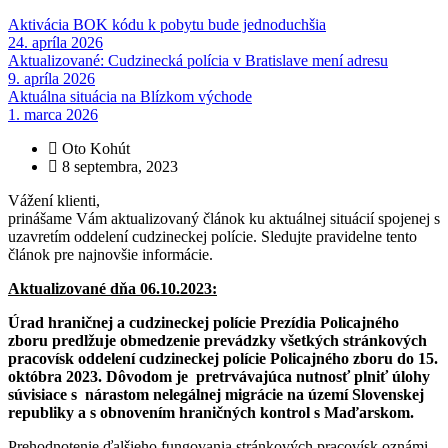
Aktivácia BOK kódu k pobytu bude jednoduchšia
24. apríla 2026
Aktualizované: Cudzinecká polícia v Bratislave mení adresu
9. apríla 2026
Aktuálna situácia na Blízkom východe
1. marca 2026
Oto Kohút
8 septembra, 2023
Vážení klienti,
prinášame Vám aktualizovaný článok ku aktuálnej situácií spojenej s
uzavretím oddelení cudzineckej polície. Sledujte pravidelne tento
článok pre najnovšie informácie.
Aktualizované dňa 06.10.2023:
Úrad hraničnej a cudzineckej polície Prezídia Policajného
zboru predlžuje obmedzenie prevádzky všetkých stránkových
pracovísk oddelení cudzineckej polície Policajného zboru do 15.
októbra 2023.
Dôvodom je pretrvávajúca nutnosť plniť úlohy
súvisiace s nárastom nelegálnej migrácie na území Slovenskej
republiky a s obnovením hraničných kontrol s Maďarskom.
Prehodnotenie ďalšieho fungovania stránkových pracovísk oznámi