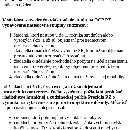
polícia o týždeň.
V súvislosti s uvedeným však naďalej budú na OCP PZ
vybavované nasledovné skupiny cudzincov:
študenti, ktorí nastupujú do 1. ročníka stredných alebo
vysokých škôl, a už sú objednaní prostredníctvom
rezervačného systému,
žiadatelia o národné víza v záujme SR, ktorí už sú objednaní
prostredníctvom rezervačného systému,
žiadatelia o udelenie prechodného pobytu na účel zamestnania
na území Slovenskej republiky objednaní prostredníctvom
rezervačného systému,
žiadatelia o dočasné útočisko na území Slovenskej republiky.
Iní žiadatelia môžu byť vybavení,
ak už sú objednaní
prostredníctvom rezervačného systému a požiadajú príslušné
riaditeľstvo hraničnej a cudzineckej polície Prezídia PZ o
výnimku
na vybavenie a
majú na to objektívne dôvody.
Môže ísť
napr. o nasledujúce kategórie osôb:
cudzinci, ktorí potrebujú nový doklad o pobyte,
cudzinci, ktorým v čase obmedzenia stánkových pracovísk
končí platnosť D víz v súvislosti so žiadosťami o pobyt na