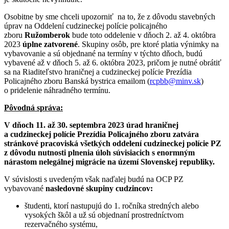
Osobitne by sme chceli upozorniť na to, že z dôvodu stavebných
úprav na Oddelení cudzineckej polície policajného
zboru
Ružomberok
bude toto oddelenie v dňoch 2. až 4. októbra
2023
úplne zatvorené
. Skupiny osôb, pre ktoré platia výnimky na
vybavovanie a sú objednané na termíny v týchto dňoch, budú
vybavené až v dňoch 5. až 6. októbra 2023, pričom je nutné obrátiť
sa na Riaditeľstvo hraničnej a cudzineckej polície Prezídia
Policajného zboru Banská bystrica emailom (
rcpbb@minv.sk
)
o pridelenie náhradného termínu.
Pôvodná správa:
V dňoch 11. až 30. septembra 2023 úrad hraničnej
a cudzineckej polície Prezídia Policajného zboru zatvára
stránkové pracoviská všetkých oddelení cudzineckej polície PZ
z dôvodu nutnosti plnenia úloh súvisiacich s enormným
nárastom nelegálnej migrácie na území Slovenskej republiky.
V súvislosti s uvedeným však naďalej budú na OCP PZ
vybavované
nasledovné skupiny cudzincov:
študenti, ktorí nastupujú do 1. ročníka stredných alebo
vysokých škôl a už sú objednaní prostredníctvom
rezervačného systému,