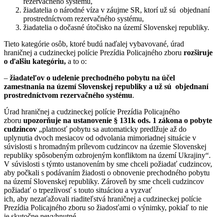
rezervačného systému,
žiadatelia o národné víza v záujme SR, ktorí už sú objednaní
prostredníctvom rezervačného systému,
žiadatelia o dočasné útočisko na území Slovenskej republiky.
Tieto kategórie osôb, ktoré budú naďalej vybavované, úrad
hraničnej a cudzineckej polície Prezídia Policajného zboru
rozširuje
o ďalšiu kategóriu,
a to o:
–
žiadateľov o udelenie prechodného pobytu na účel
zamestnania na území Slovenskej republiky
a už sú objednaní
prostredníctvom rezervačného systému
.
Úrad hraničnej a cudzineckej polície Prezídia Policajného
zboru
upozorňuje na ustanovenie
§ 131k ods. 1 zákona o pobyte
cudzincov
„platnosť pobytu sa automaticky predlžuje až do
uplynutia dvoch mesiacov od odvolania mimoriadnej situácie v
súvislosti s hromadným prílevom cudzincov na územie Slovenskej
republiky spôsobeným ozbrojeným konfliktom na území Ukrajiny“.
V súvislosti s týmto ustanovením by sme chceli požiadať cudzincov,
aby počkali s podávaním žiadosti o obnovenie prechodného pobytu
na území Slovenskej republiky. Zároveň by sme chceli cudzincov
požiadať o trpezlivosť s touto situáciou a vyzvať
ich, aby nezaťažovali riaditeľstvá hraničnej a cudzineckej polície
Prezídia Policajného zboru so žiadosťami o výnimky, pokiaľ to nie
je skutočne nevyhnutné.