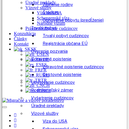
Úradné preklady
Zlúčenie rodiny
Vízové služby
Štúdium
Víza do USA
Schengenské víza
Obnovenie pobytu (predĺženie)
Národné vízum
Trvalý pobyt
Právne služby pre cudzincov
Konzultácia
Trvalý pobyt cudzincov
Články
Registrácia občana EÚ
Kontakt
SK
Overenie pozvania
EN
Zdravotné poistenie
DE
ES
Zdravotné poistenie cudzincov
FR
Cestovné poistenie
RU
TR
Ubytovanie cudzincov
CH
Podnikateľský zámer
HU
Vyšetrenie cudzincov
Úradné preklady
Vízové služby
Víza do USA
Schengenské víza