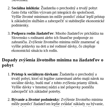
Sociálna inklúzia
: Žiadatelia o prechodný a trvalý pobyt
často čelia väčším výzvam pri integrácii do spoločnosti.
Vyššie životné minimum im môže pomôcť získať lepší prístup
k základným službám a zabezpečiť si stabilnejšie ekonomické
podmienky.
Podpora rodín žiadateľov
: Mnoho žiadateľov prichádza na
Slovensko s rodinami alebo ich finančne podporuje zo
zahraničia. Zvýšenie životného minima môže znamenať aj
vyššie prídavky na deti a iné rodinné dávky, čo zlepšuje
ekonomickú situáciu ich rodín.
Dopady zvýšenia životného minima na žiadateľov o
pobyt
Prístup k sociálnym dávkam
: Žiadatelia o prechodný a
trvalý pobyt, ktorí sú legálne zamestnaní alebo majú nárok na
sociálne dávky, budú mať z tohto zvýšenia priamy úžitok.
Vyššie dávky v hmotnej núdzi a iné príspevky pomôžu
zabezpečiť ich základné potreby.
Bývanie a životné podmienky
: Zvýšenie životného minima
môže pomôcť žiadateľom lepšie zvládať náklady na bývanie,