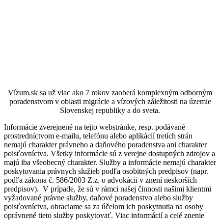
Vízum.sk sa už viac ako 7 rokov zaoberá komplexným odborným
poradenstvom v oblasti migrácie a vízových záležitosti na územie
Slovenskej republiky a do sveta.
Informácie zverejnené na tejto webstránke, resp. podávané
prostredníctvom e-mailu, telefónu alebo aplikácií tretích strán
nemajú charakter právneho a daňového poradenstva ani charakter
poisťovníctva. Všetky informácie sú z verejne dostupných zdrojov a
majú iba všeobecný charakter. Služby a informácie nemajú charakter
poskytovania právnych služieb podľa osobitných predpisov (napr.
podľa zákona č. 586/2003 Z.z. o advokácii v znení neskorších
predpisov). V prípade, že sú v rámci našej činnosti našimi klientmi
vyžadované právne služby, daňové poradenstvo alebo služby
poisťovníctva, obraciame sa za účelom ich poskytnutia na osoby
oprávnené tieto služby poskytovať.
Viac informácií a celé znenie