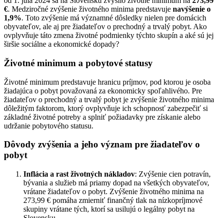
od 1. júla 2024 sa na Slovensku zvýšilo životné minimum na
273,99
€
. Medziročné zvýšenie životného minima predstavuje
navýšenie o
1,9%
. Toto zvýšenie má významné dôsledky nielen pre domácich
obyvateľov, ale aj pre žiadateľov o prechodný a trvalý pobyt. Ako
ovplyvňuje táto zmena životné podmienky týchto skupín a aké sú jej
širšie sociálne a ekonomické dopady?
Životné minimum a pobytové statusy
Životné minimum predstavuje hranicu príjmov, pod ktorou je osoba
žiadajúca o pobyt považovaná za ekonomicky spoľahlivého. Pre
žiadateľov o prechodný a trvalý pobyt je zvýšenie životného minima
dôležitým faktorom, ktorý ovplyvňuje ich schopnosť zabezpečiť si
základné životné potreby a splniť požiadavky pre získanie alebo
udržanie pobytového statusu.
Dôvody zvýšenia a jeho význam pre žiadateľov o
pobyt
Inflácia a rast životných nákladov
: Zvýšenie cien potravín,
bývania a služieb má priamy dopad na všetkých obyvateľov,
vrátane žiadateľov o pobyt. Zvýšenie životného minima na
273,99 € pomáha zmierniť finančný tlak na nízkopríjmové
skupiny vrátane tých, ktorí sa usilujú o legálny pobyt na
Slovensku.