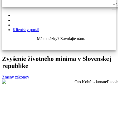
+4
Klientsky portál
Máte otázky? Zavolajte nám.
+421 910 550 005
Zvýšenie životného minima v Slovenskej
republike
Zmeny zákonov