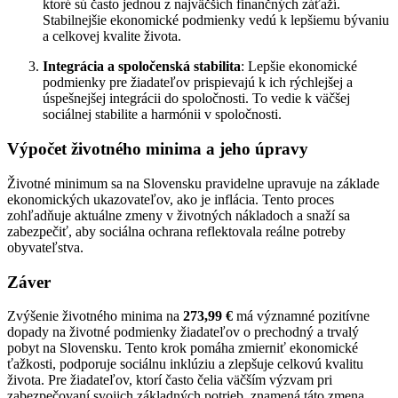
ktoré sú často jednou z najväčších finančných záťaží.
Stabilnejšie ekonomické podmienky vedú k lepšiemu bývaniu
a celkovej kvalite života.
Integrácia a spoločenská stabilita
: Lepšie ekonomické
podmienky pre žiadateľov prispievajú k ich rýchlejšej a
úspešnejšej integrácii do spoločnosti. To vedie k väčšej
sociálnej stabilite a harmónii v spoločnosti.
Výpočet životného minima a jeho úpravy
Životné minimum sa na Slovensku pravidelne upravuje na základe
ekonomických ukazovateľov, ako je inflácia. Tento proces
zohľadňuje aktuálne zmeny v životných nákladoch a snaží sa
zabezpečiť, aby sociálna ochrana reflektovala reálne potreby
obyvateľstva.
Záver
Zvýšenie životného minima na
273,99 €
má významné pozitívne
dopady na životné podmienky žiadateľov o prechodný a trvalý
pobyt na Slovensku. Tento krok pomáha zmierniť ekonomické
ťažkosti, podporuje sociálnu inklúziu a zlepšuje celkovú kvalitu
života. Pre žiadateľov, ktorí často čelia väčším výzvam pri
zabezpečovaní svojich základných potrieb, znamená táto zmena